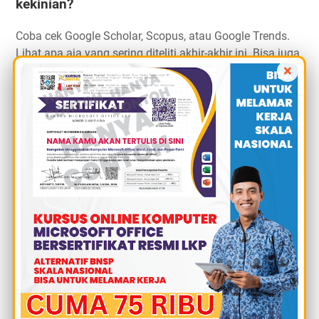
kekinian?
Coba cek Google Scholar, Scopus, atau Google Trends.
Lihat apa aja yang sering diteliti akhir-akhir ini. Bisa juga
×
pantau isu sosial dan teknologi yang lagi viral. Dari situ
bisa kelihatan tren yang bisa dijadiin topik jurnal.
2. Topik jurnal harus sesuai jurusan gak sih?
Iya, sebaiknya topik jurnal tetap nyambung sama jurusan
atau prodi. Soalnya itu bakal nyambung sama peta jalan
penelitian kampus dan lebih gampang disetujui dosen
pembimbing.
3. Boleh gak sih pakai topik lama tapi
dimodifikasi?
Boleh banget. Asal ada pembaruan, baik dari segi
pendekatan, konteks, atau data terbaru. Misalnya, topik