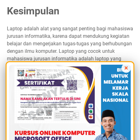
Kesimpulan
Laptop adalah alat yang sangat penting bagi mahasiswa
jurusan informatika, karena dapat mendukung kegiatan
belajar dan mengerjakan tugas-tugas yang berhubungan
dengan ilmu komputer. Laptop yang cocok untuk
mahasiswa jurusan informatika adalah laptop yang
memiliki spesifikasi yang cukup tinggi, terutama pada
×
bagian prosesor, RAM, dan kartu grafis.
Namun, laptop yang memiliki spesifikasi yang cukup
tinggi juga memiliki harga yang cukup mahal. Oleh
karena itu, mahasiswa jurusan informatika perlu
mempertimbangkan beberapa faktor sebelum membeli
laptop, seperti budget, kebutuhan, kualitas, dan merek.
Berdasarkan beberapa faktor tersebut, beberapa
rekomendasi laptop yang cocok untuk mahasiswa
jurusan informatika adalah Lenovo Legion 5 Pro, Acer