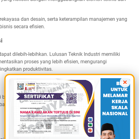
p rekayasa dan desain, serta keterampilan manajemen yang
isnis secara efisien.
i
dapat dilebih-lebihkan. Lulusan Teknik Industri memiliki
asikan proses yang lebih efisien, mengurangi
ngkatkan produktivitas.
×
berbagai sektor industri. Mulai dari manufaktur, logistik,
, banyak industri memerlukan pemahaman tentang