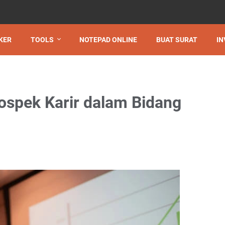
KER
TOOLS
NOTEPAD ONLINE
BUAT SURAT
IN
rospek Karir dalam Bidang