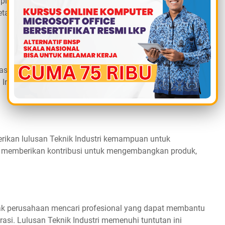
mpilan penting. Mahasiswa Teknik Industri diajarkan untuk
etasi data untuk membuat keputusan yang didukung oleh
sokan, yaitu bagaimana mengelola aliran material dan
 Ini menjadi lebih penting dalam dunia yang semakin
ikan lulusan Teknik Industri kemampuan untuk
at memberikan kontribusi untuk mengembangkan produk,
yak perusahaan mencari profesional yang dapat membantu
rasi. Lulusan Teknik Industri memenuhi tuntutan ini