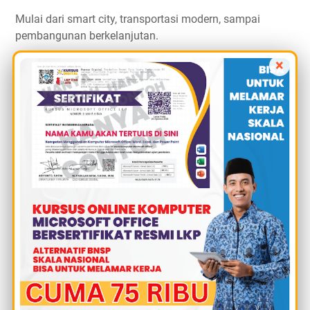
Mulai dari smart city, transportasi modern, sampai
pembangunan berkelanjutan.
×
Rekayasa Keamanan Siber
Jurusan ini berkembang karena ancaman cyber crime
makin meningkat.
Mahasiswa belajar soal:
Cyber security
Jaringan komputer
Perlindungan data
Ethical hacking
Keamanan sistem digital
Apakah Gelar Kuliah Ikut Berubah?
Tergantung kebijakan kampus dan program studinya.