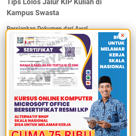
Tips Lolos Jalur KIP Kuliah di
Kampus Swasta
Persiapkan Dokumen dari Awal
×
Jangan menunggu mendekati penutupan pendaftaran.
Dokumen seperti
Kartu Keluarga
,
rapor
,
surat keterangan
penghasilan orang tua
, hingga data pendukung lainnya
sebaiknya disiapkan sejak awal.
Pilih Kampus dan Jurusan dengan Tepat
Pilih kampus yang memang sesuai dengan minat dan
kemampuan. Jangan hanya ikut-ikutan teman.
Jurusan yang sesuai passion biasanya membuat proses
kuliah terasa lebih menyenangkan.
Aktif Cari Informasi Resmi