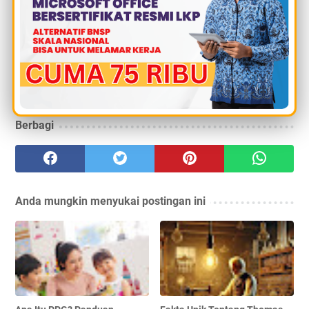
mendapatkan feedback langsung.
Fleksibilitas ini memberi peluang besar bagi
pembelajaran sepanjang hayat (
lifelong learning
), di
mana siapa pun bisa terus mengembangkan diri tanpa
batas waktu dan tempat. ChatGPT 5 menjadi salah satu
katalis utama perubahan besar ini.
Berbagi
Anda mungkin menyukai postingan ini