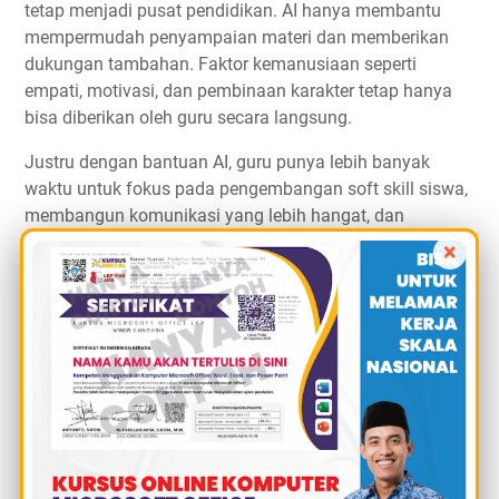
tetap menjadi pusat pendidikan. AI hanya membantu
mempermudah penyampaian materi dan memberikan
dukungan tambahan. Faktor kemanusiaan seperti
empati, motivasi, dan pembinaan karakter tetap hanya
bisa diberikan oleh guru secara langsung.
Justru dengan bantuan AI, guru punya lebih banyak
waktu untuk fokus pada pengembangan soft skill siswa,
membangun komunikasi yang lebih hangat, dan
mengajar dengan pendekatan kreatif.
×
Masa Depan Pendidikan Lebih
Fleksibel
Dengan hadirnya ChatGPT 5, dunia pendidikan bergerak
ke arah yang lebih fleksibel. Belajar tidak lagi terikat
ruang kelas atau jadwal ketat. Siswa bisa mengakses
materi kapan saja, belajar sesuai ritme, dan