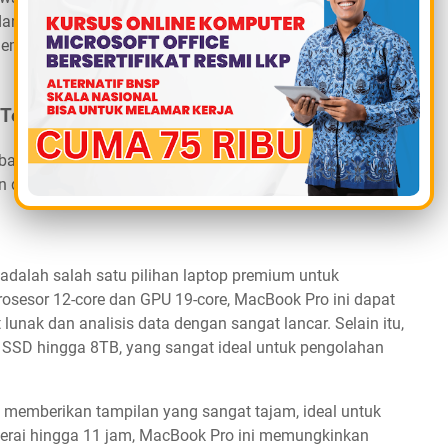
dan tahan lama, akan menjadi pilihan yang bijak. Laptop
 hemat energi dan lebih mudah dibawa, sehingga cocok
Teknik Informatika
rbaik untuk mahasiswa teknik informatika yang
 data science:
adalah salah satu pilihan laptop premium untuk
rosesor 12-core dan GPU 19-core, MacBook Pro ini dapat
nak dan analisis data dengan sangat lancar. Selain itu,
 SSD hingga 8TB, yang sangat ideal untuk pengolahan
0 memberikan tampilan yang sangat tajam, ideal untuk
terai hingga 11 jam, MacBook Pro ini memungkinkan