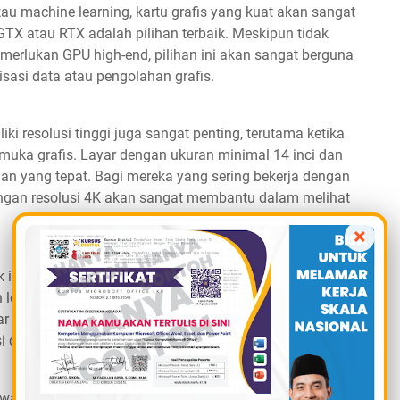
au machine learning, kartu grafis yang kuat akan sangat
TX atau RTX adalah pilihan terbaik. Meskipun tidak
erlukan GPU high-end, pilihan ini akan sangat berguna
sasi data atau pengolahan grafis.
ki resolusi tinggi juga sangat penting, terutama ketika
muka grafis. Layar dengan ukuran minimal 14 inci dan
han yang tepat. Bagi mereka yang sering bekerja dengan
 dengan resolusi 4K akan sangat membantu dalam melihat
×
k informatika sebaiknya memiliki daya tahan baterai yang
lokasi, dari ruang kelas ke laboratorium atau tempat
tar 8-10 jam sudah cukup baik untuk memastikan laptop
i daya.
siswa yang perlu membawa laptop kemana-mana. Desain