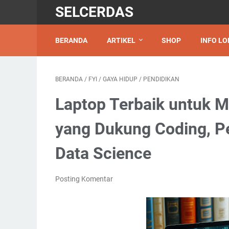
SELCERDAS
BERANDA
ARTIKEL
SHOP
INFO LO
BERANDA
/
FYI
/
GAYA HIDUP
/
PENDIDIKAN
Laptop Terbaik untuk M
yang Dukung Coding, P
Data Science
Posting Komentar