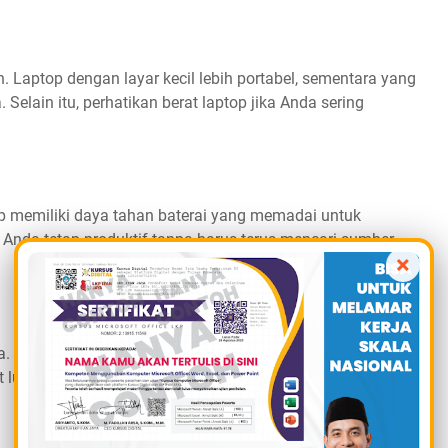
 Laptop dengan layar kecil lebih portabel, sementara yang
Selain itu, perhatikan berat laptop jika Anda sering
op memiliki daya tahan baterai yang memadai untuk
 Anda tetap produktif tanpa harus terus mencari sumber
×
nya. Merek-merek terkenal seringkali menawarkan dukungan
 lunak yang lebih konsisten.