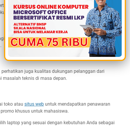
ertimbangkan. Ulasan dari pengguna lain dapat
kurangan suatu laptop.
ginkan, apakah SSD (Solid State Drive) atau HDD (Hard
.
 perhatikan juga kualitas dukungan pelanggan dari
i masalah teknis di masa depan.
ai toko atau
situs web
untuk mendapatkan penawaran
au promo khusus untuk mahasiswa.
milih laptop yang sesuai dengan kebutuhan Anda sebagai