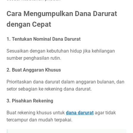
Cara Mengumpulkan Dana Darurat
dengan Cepat
1. Tentukan Nominal Dana Darurat
Sesuaikan dengan kebutuhan hidup jika kehilangan
sumber penghasilan rutin.
2. Buat Anggaran Khusus
Prioritaskan dana darurat dalam anggaran bulanan, dan
setor sebagian ke rekening dana darurat.
3. Pisahkan Rekening
Buat rekening khusus untuk
dana darurat
agar tidak
tercampur dan mudah terpakai.