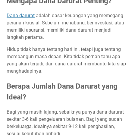
Mengapa Dana Darurat Penting?
Dana darurat
adalah dasar keuangan yang memegang
peranan krusial. Sebelum menabung, berinvestasi, atau
memiliki asuransi, memiliki dana darurat menjadi
langkah pertama.
Hidup tidak hanya tentang hari ini, tetapi juga tentang
membangun masa depan. Kita tidak pernah tahu apa
yang akan terjadi, dan dana darurat membantu kita siap
menghadapinya.
Berapa Jumlah Dana Darurat yang
Ideal?
Bagi yang masih lajang, sebaiknya punya dana darurat
sekitar 3-6 kali pengeluaran bulanan. Bagi yang sudah
berkeluarga, idealnya sekitar 9-12 kali penghasilan,
sesuai kebutuhan pribadi.