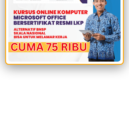
Darurat, Kunci Keuangan Kokoh untuk Masa
Depan yang Terjamin!"