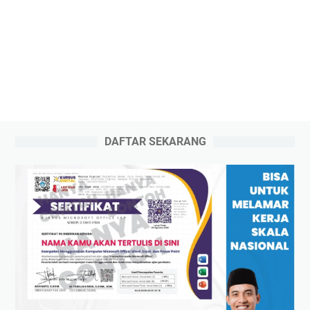
DAFTAR SEKARANG