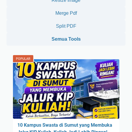
Resize Image
Merge Pdf
Split PDF
Semua Tools
POPULAR
10 Kampus Swasta di Sumut yang Membuka