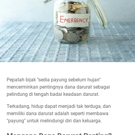
Pepatah bijak "sedia payung sebelum hujan"
mencerminkan pentingnya dana darurat sebagai
pelindung di tengah badai keadaan darurat.
Terkadang, hidup dapat menjadi tak terduga, dan
memiliki dana darurat adalah seperti membawa
"payung" untuk melindungi diri dan keluarga.