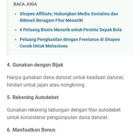
BACA JUGA
Shopee Affiliate, Hubungkan Media Sosialmu dan
Nikmati Beragam Fitur Menarik!
6 Peluang Bisnis Menarik untuk Pecinta Sepak Bola
Peluang Penghasilan dengan Freelance di Shopee
Cocok Untuk Mahasiswa
4. Gunakan dengan Bijak
Hanya gunakan dana darurat untuk keadaan darurat,
hindari untuk jajan atau nongkrong.
5. Rekening Autodebet
Gunakan rekening tabungan dengan fitur autodebet
untuk konsistensi pengumpulan dana darurat.
6. Manfaatkan Bonus